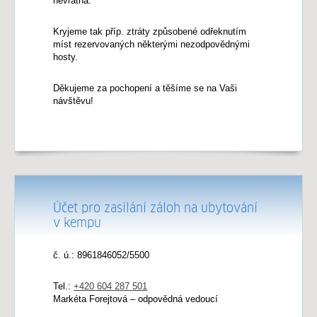
nevratná.
Kryjeme tak příp. ztráty způsobené odřeknutím
míst rezervovaných některými nezodpovědnými
hosty.
Děkujeme za pochopení a těšíme se na Vaši
návštěvu!
Účet pro zasílání záloh na ubytování
v kempu
č. ú.: 8961846052/5500
Tel.:
+420 604 287 501
Markéta Forejtová – odpovědná vedoucí