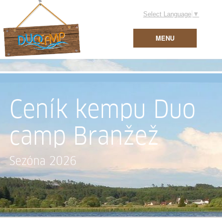
Select Language
▼
MENU
Ceník kempu
Duo
camp Branžež
Sezóna 2026