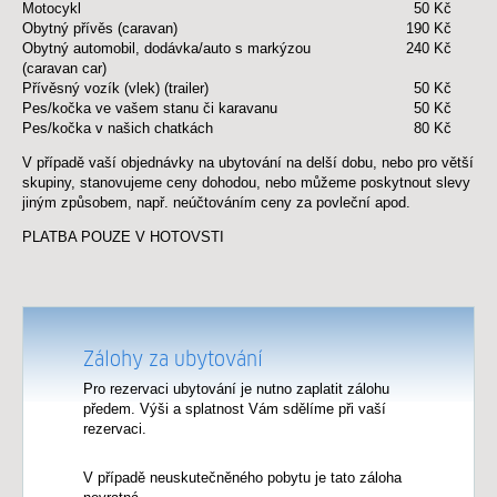
Přívěsný vozík (vlek) (trailer)
50 Kč
Motocykl
50 Kč
Pes/kočka ve vašem stanu či karavanu
50 Kč
Obytný přívěs (caravan)
190 Kč
El. přípojka — červen, červenec a srpen (váš
180 Kč
Obytný automobil, dodávka/auto s markýzou
240 Kč
vlastní prodlužovcí kabel)
(caravan car)
El. přípojka — duben, květen, září a říjen (váš
240 Kč
Přívěsný vozík (vlek) (trailer)
50 Kč
vlastní prodlužovcí kabel)
Pes/kočka ve vašem stanu či karavanu
50 Kč
Žeton do sprchy – vystačí i pro dvě osoby (1
25 Kč
Pes/kočka v našich chatkách
80 Kč
ks)
V případě vaší objednávky na ubytování na delší dobu, nebo pro větší
Zapůjčení našeho povlečení/postel (na celou
95 Kč
skupiny, stanovujeme ceny dohodou, nebo můžeme poskytnout slevy
dobu pobytu)
jiným způsobem, např. neúčtováním ceny za povleční apod.
– 1 sada, nebo při každé výměně
PLATBA POUZE V HOTOVSTI
Zálohy za ubytování
Pro rezervaci ubytování je nutno zaplatit zálohu
předem. Výši a splatnost Vám sdělíme při vaší
rezervaci.
V případě neuskutečněného pobytu je tato záloha